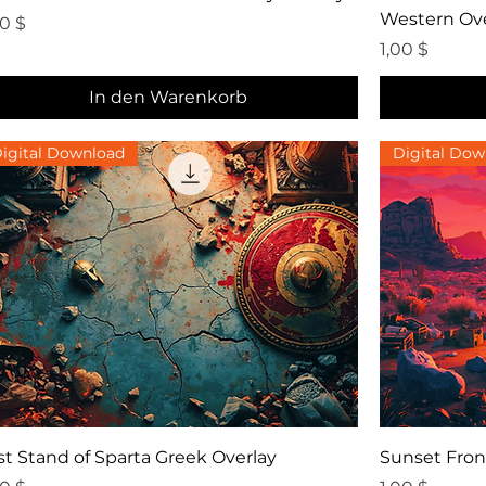
Western Ove
eis
00 $
Preis
1,00 $
In den Warenkorb
igital Download
Digital Dow
Schnellansicht
st Stand of Sparta Greek Overlay
Sunset Fron