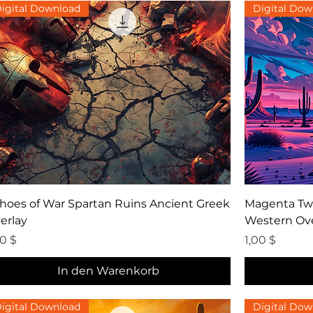
igital Download
Digital Dow
Schnellansicht
hoes of War Spartan Ruins Ancient Greek
Magenta Twi
erlay
Western Ove
eis
Preis
00 $
1,00 $
In den Warenkorb
igital Download
Digital Dow