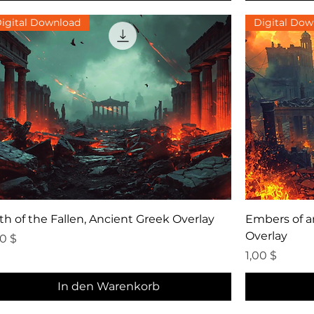
igital Download
Digital Dow
Schnellansicht
th of the Fallen, Ancient Greek Overlay
Embers of a
Overlay
eis
00 $
Preis
1,00 $
In den Warenkorb