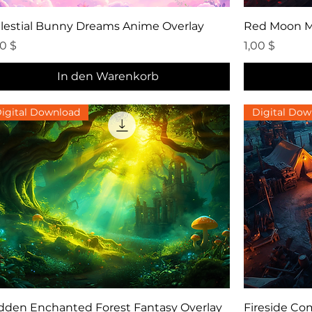
Schnellansicht
lestial Bunny Dreams Anime Overlay
Red Moon M
eis
Preis
00 $
1,00 $
In den Warenkorb
igital Download
Digital Dow
Schnellansicht
dden Enchanted Forest Fantasy Overlay
Fireside C