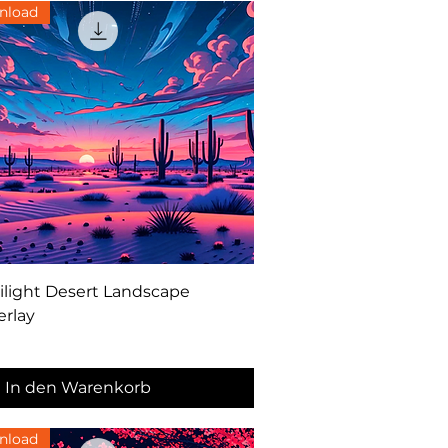
nload
Schnellansicht
light Desert Landscape
rlay
In den Warenkorb
nload