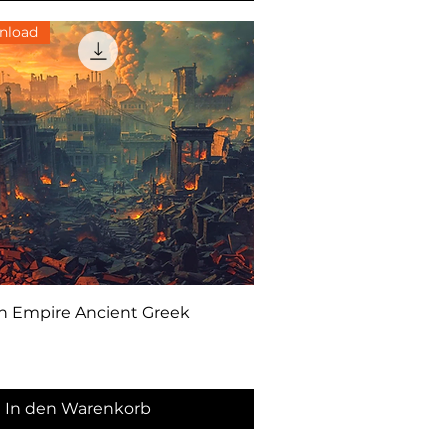
nload
Schnellansicht
n Empire Ancient Greek
In den Warenkorb