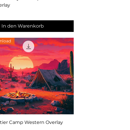
rlay
In den Warenkorb
nload
Schnellansicht
tier Camp Western Overlay