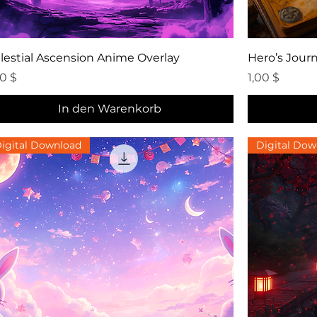
Schnellansicht
lestial Ascension Anime Overlay
Hero’s Journ
eis
Preis
00 $
1,00 $
In den Warenkorb
igital Download
Digital Dow