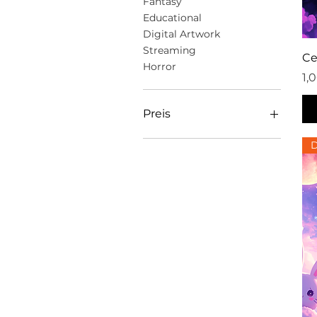
Fantasy
Educational
Digital Artwork
Streaming
Ce
Horror
Pr
1,
Preis
D
1 $
20 $