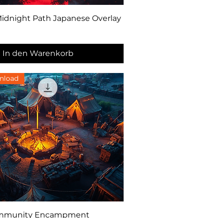
Schnellansicht
idnight Path Japanese Overlay
In den Warenkorb
nload
Schnellansicht
ommunity Encampment