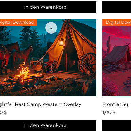
In den Warenkorb
igital Download
Digital Dow
Schnellansicht
ghtfall Rest Camp Western Overlay
Frontier Su
eis
Preis
00 $
1,00 $
In den Warenkorb