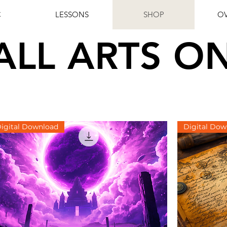
C
LESSONS
SHOP
OV
ALL ARTS O
igital Download
Digital Dow