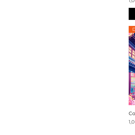
Pr
1,
D
Co
Pr
1,