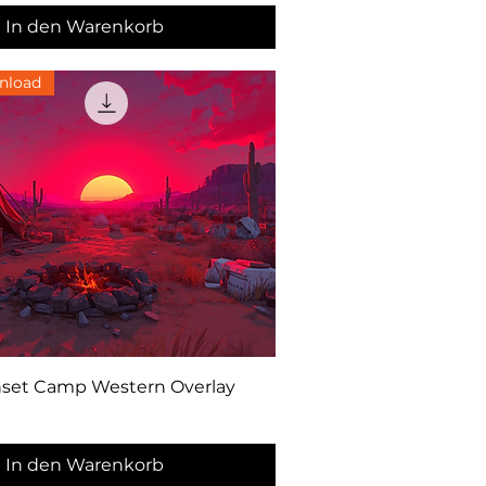
In den Warenkorb
nload
Schnellansicht
nset Camp Western Overlay
In den Warenkorb